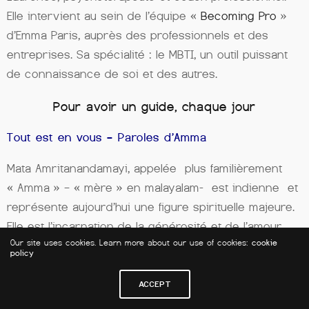
Elle intervient au sein de l’équipe «
Becoming Pro
»
d’Emma Paris, auprès des professionnels et des
entreprises. Sa spécialité : le MBTI, un outil puissant
de connaissance de soi et des autres.
Pour avoir un guide, chaque jour
Tout est en vous – Paroles d’Amma
Mata Amritanandamayi, appelée plus familièrement
« Amma » – « mère » en malayalam- est indienne et
représente aujourd’hui une figure spirituelle majeure.
Elle est l’incarnation de la générosité et de l’amour.
Our site uses cookies. Learn more about our use of cookies:
cookie
Elle nous indique d’ailleurs au début de son livre « Ma
policy
religion, c’est l’amour ». Dans ce livre, vous
découvrirez chaque jour quelques paroles d’Amma,
ACCEPT
inspirantes authentiques et sincères, pour que ce flux