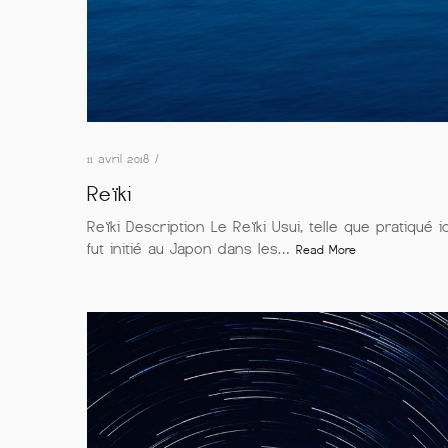
11 avril 2018 /
Reïki
Reïki Description Le Reïki Usui, telle que pratiqué ic
fut initié au Japon dans les…
Read More