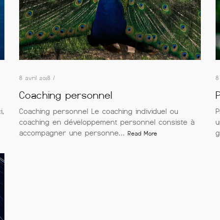
8 avril 2018 /
8
Coaching personnel
i,
Coaching personnel Le coaching individuel ou
P
coaching en développement personnel consiste à
u
accompagner une personne…
g
Read More